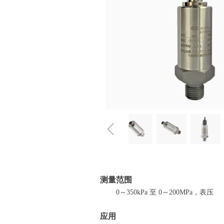
ꁆ
测量范围
0～350kPa 至 0～200MPa，表压
应用