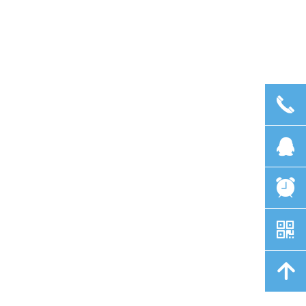
끅
뀩
뀥
낃
녕