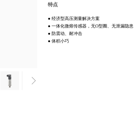
特点
● 经济型高压测量解决方案
● 一体化微熔传感器，无O型圈、无泄漏隐患
● 防震动、耐冲击
● 体积小巧
ꁇ