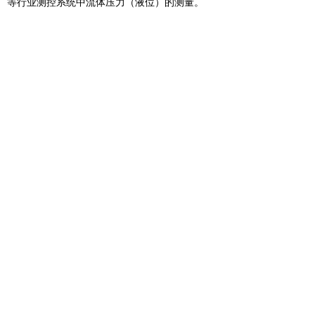
等行业测控系统中流体压力（液位）的测量。
详细产品选型资料，请点击下文了解
BP87高温卫生型卡箍压力（液位）变送器
选型资料
前一个：
BP8H气压专用压力变送器
ꄴ
后一个：
BP8T-H温度压力一体式变送器
ꄲ
版权所有 © 宁波精丰测控技术有限公司
浙ICP备
17036977号
-1
技术支持：云梦网络
精丰测控旗舰店
公司电商平台
点击进入
浙ICP备17036977号-1
本网站由阿里云提供云计算及安全服务
本网站支持
IPv6
Powered by CloudDream