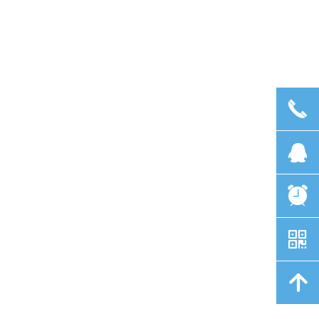
끅
뀩
뀥
낃
녕