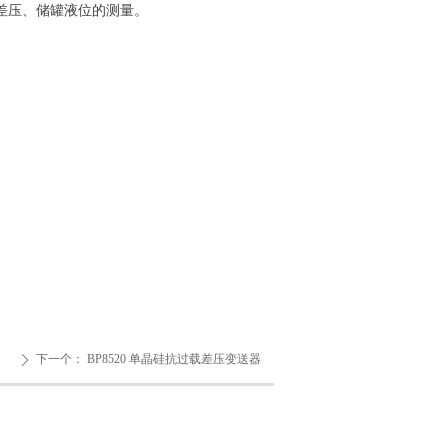
差压、储罐液位的测量。
下一个：
BP8520 单晶硅抗过载差压变送器
ꄲ