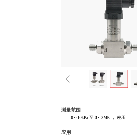
ꁆ
测量范围
0～10kPa 至 0～2MPa， 差压
应用