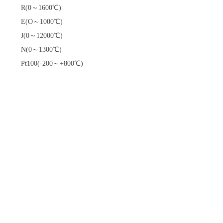
R(0～1600℃)
E(O～1000℃)
J(0～12000℃)
N(0～1300℃)
Pt100(-200～+800℃)
详细产品选型资料，请点击下文了解
TE-8508/8509智能PID温度控制仪 选型资
料
前一个：
无
ꄴ
后一个：
TE-8518/8518P智能PID控制仪
ꄲ
版权所有 © 宁波精丰测控技术有限公司
浙ICP备
17036977号
-1
技术支持：云梦网络